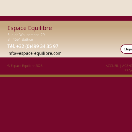
Espace Equilibre
Rue de Waucomont, 29
B - 4651 Battice
Tél. +32 (0)499 34 35 97
Cliqu
info@espace-equilibre.com
© Espace Equilibre 2026
ACCUEIL
|
AGEN
PRIV